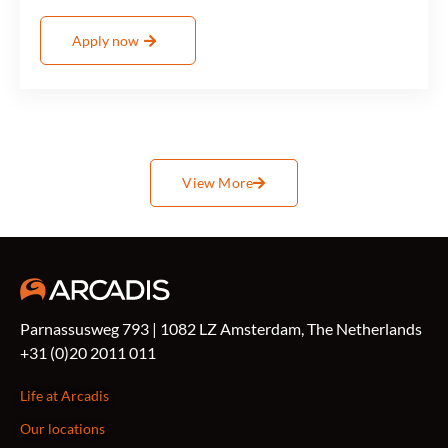
Apply now
View More
Parnassusweg 793 | 1082 LZ Amsterdam, The Netherlands
+31 (0)20 2011 011
Life at Arcadis
Our locations